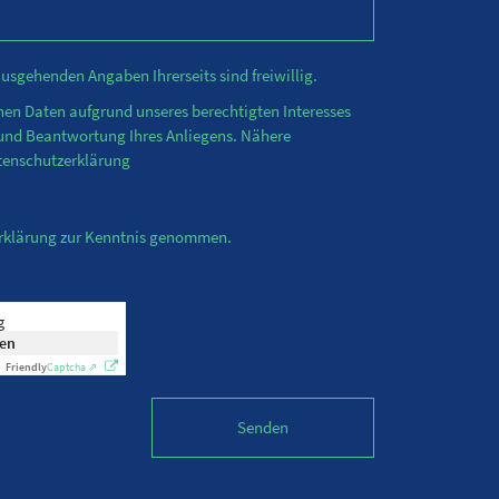
nausgehenden Angaben Ihrerseits sind freiwillig.
enen Daten aufgrund unseres berechtigten Interesses
 und Beantwortung Ihres Anliegens. Nähere
tenschutzerklärung
erklärung zur Kenntnis genommen.
g
ken
Friendly
Captcha ⇗