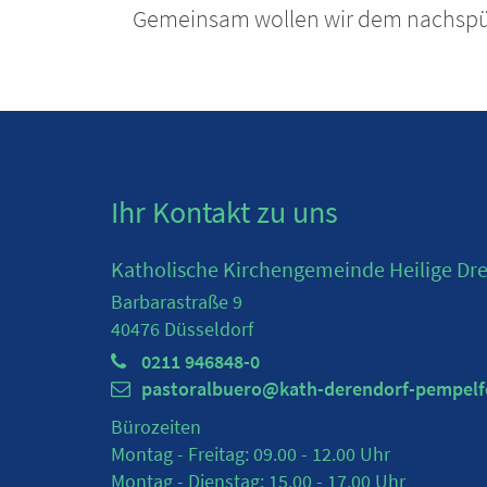
Gemeinsam wollen wir dem nachspü
Ihr Kontakt zu uns
Katholische Kirchengemeinde Heilige Drei
Barbarastraße 9
40476
Düsseldorf
0211 946848-0
pastoralbuero@kath-derendorf-pempelf
Bürozeiten
Montag - Freitag: 09.00 - 12.00 Uhr
Montag - Dienstag: 15.00 - 17.00 Uhr