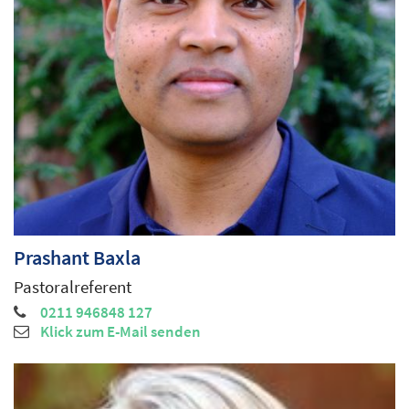
Prashant
Baxla
Pastoralreferent
0211 946848 127
Klick zum E-Mail senden