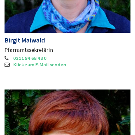
Birgit
Maiwald
Pfarramtssekretärin
0211 94 68 48 0
Klick zum E-Mail senden