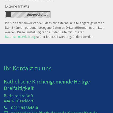
Externe Inhalte
Ich bin damit einverstanden, dass mir externe Inhalte angezeigt werden.
Damit können personenbezogene Daten an Drittplattformen übermittelt
werden. Diese Einstellung kann auf der Seite mit unserer
Datenschutzerklärung
später jederzeit wieder geändert werden.
Ihr Kontakt zu uns
Katholische Kirchengemeinde Heilige
Dreifaltigkeit
Barbarastraße 9
40476
Düsseldorf
0211 946848-0
pastoralbuero@kath-derendorf-pempelfort.de