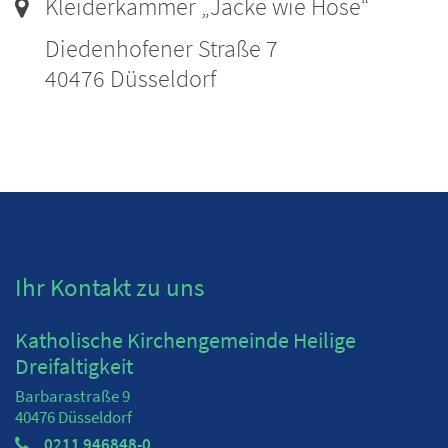
Ort:
Kleiderkammer „Jacke wie Hose“
Diedenhofener Straße 7
40476
Düsseldorf
Ihr Kontakt zu uns
Katholische Kirchengemeinde Heilige
Dreifaltigkeit
Barbarastraße 9
40476
Düsseldorf
0211 946848-0