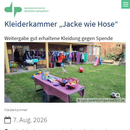
Zum Inhalt springen
Kleiderkammer „Jacke wie Hose“
Weitergabe gut erhaltene Kleidung gegen Spende
© kath-derendorf-pempelfort.de
Kleiderkammer
Datum:
7. Aug. 2026