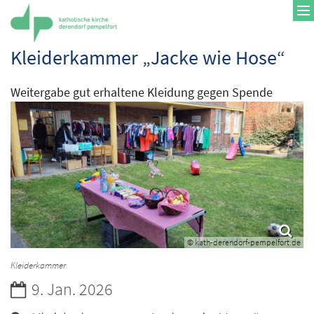
Zum Inhalt springen
Kleiderkammer „Jacke wie Hose“
Weitergabe gut erhaltene Kleidung gegen Spende
© kath-derendorf-pempelfort.de
Kleiderkammer
Datum:
9. Jan. 2026