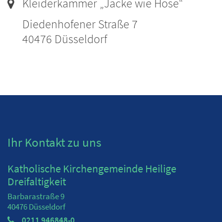
Ort:
Kleiderkammer „Jacke wie Hose“
Diedenhofener Straße 7
40476
Düsseldorf
Ihr Kontakt zu uns
Katholische Kirchengemeinde Heilige
Dreifaltigkeit
Barbarastraße 9
40476
Düsseldorf
0211 946848-0